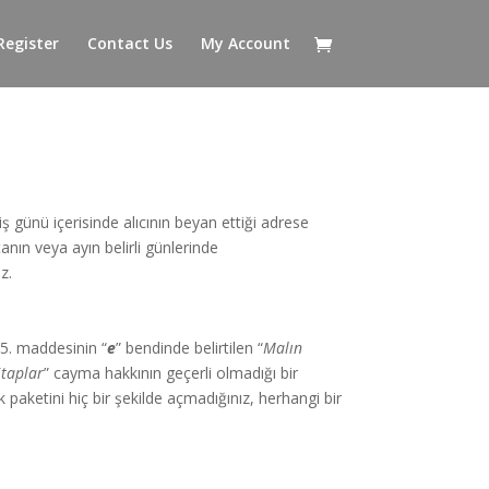
Register
Contact Us
My Account
ş günü içerisinde alıcının beyan ettiği adrese
anın veya ayın belirli günlerinde
z.
15. maddesinin “
e
” bendinde belirtilen “
Malın
itaplar
” cayma hakkının geçerli olmadığı bir
 paketini hiç bir şekilde açmadığınız, herhangi bir