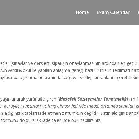
Home
Exam Calendar
etler (sınavlar ve dersler), siparişin onaylanmasının ardından en geç 3 i
/üniversite/okul ile yapılan anlaşma gereği bazı ürünlerin teslimatı haft
sayfasında açıklamalar kısmında kargoya veriliş zamanlarını görebilirsini
yayınlanarak yürürlüğe giren “
Mesafeli Sözleşmeler Yönetmeliği
“nin 
bi koruyucu unsurları açılmış olması halinde maddi ortamda sunulan k
n aldığınız kitapları iade etmeniz mümkün değildir. Satın aldığınız ancak
formunu doldurarak iade talebinde bulunabilirsiniz.