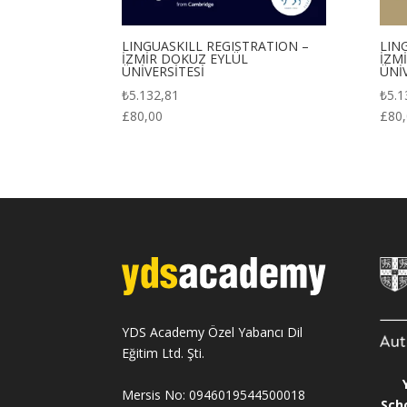
LINGUASKILL REGISTRATION –
LIN
İZMİR DOKUZ EYLÜL
İZMİ
ÜNİVERSİTESİ
ÜNİ
₺
5.132,81
₺
5.1
£
80,00
£
80
YDS Academy Özel Yabancı Dil
Eğitim Ltd. Şti.
Mersis No: 0946019544500018
Sch