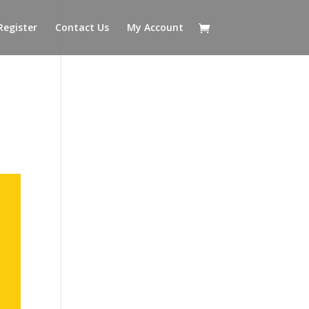
Register
Contact Us
My Account