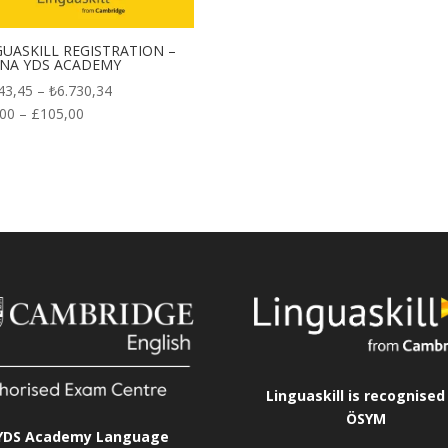
GUASKILL REGISTRATION –
NA YDS ACADEMY
Price
43,45
–
₺
6.730,34
range:
,00
–
£
105,00
₺2.243,45
through
₺6.730,34
Linguaskill is recognised
ÖSYM
YDS Academy Language