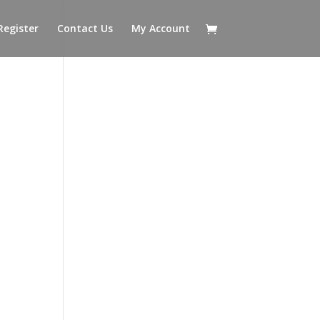
Register
Contact Us
My Account