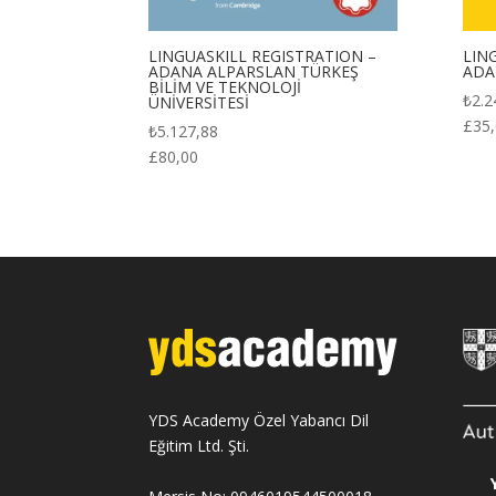
LINGUASKILL REGISTRATION –
LIN
ADANA ALPARSLAN TÜRKEŞ
ADA
BİLİM VE TEKNOLOJİ
₺
2.2
ÜNİVERSİTESİ
£
35
₺
5.127,88
£
80,00
YDS Academy Özel Yabancı Dil
Eğitim Ltd. Şti.